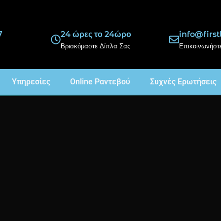
7
24 ώρες το 24ώρο
info@firs
Βρισκόμαστε Δίπλα Σας
Επικοινωνήστ
Υπηρεσίες
Online Ραντεβού
Συχνές Ερωτήσεις