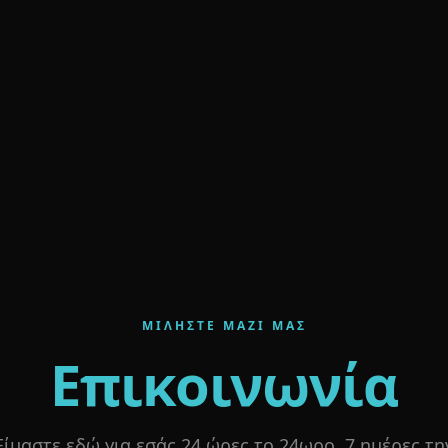
ΜΙΛΉΣΤΕ ΜΑΖΊ ΜΑΣ
Επικοινωνία
Είμαστε εδώ για εσάς 24 ώρες το 24ωρο, 7 ημέρες τη