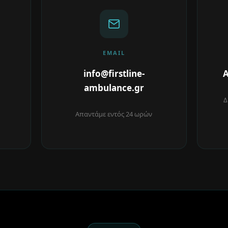
EMAIL
info@firstline-
Α
ambulance.gr
Δ
Απαντάμε εντός 24 ωρών