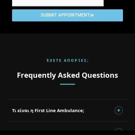
SUBMIT APPOINTMENT
ΈΧΕΤΕ ΑΠΟΡΊΕΣ;
Frequently Asked Questions
Τι είναι η First Line Ambulance;
Η First Line Ambulance είναι μια εταιρεία Ιδιωτικών
Ασθενοφόρων που δραστηριοποιείται στον ευαίσθητο
How early should I call?